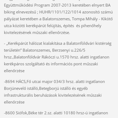
Együttműködési Program 2007-2013 keretében elnyert BA
biking elnevezésű ; HUHR/1101/122/1014 azonosító számú
pályázat keretében a Balatonszemes, Tompa Mihály - Kikötő
utca közötti kerékpárút felújítás, építés és pihenőhely
kivitelezésének műszaki ellenőrzése.
- „Kerékpárút hálózat kialakítása a Balatonföldvári kistérség
területén” Balatonszemes, Berzsenyi u.226/5
hrsz.,Balatonföldvár Rákóczi u.1570 hrsz. alatti ingatlanon
kerékpáros szolgáltató és információs pont műszaki
ellenőrzése
-8694 HÁCS,Fő utcai major 034/3 hrsz. alatti ingatlanon
Borjúnevelő istálló,Betegborjú istálló és egyéb
infrastrukturális beruházások kivitelezésének műszaki
ellenőrzése
-8600 Siófok,Béke tér 2.sz. alatti 10180 hrsz-ú ingatlanon