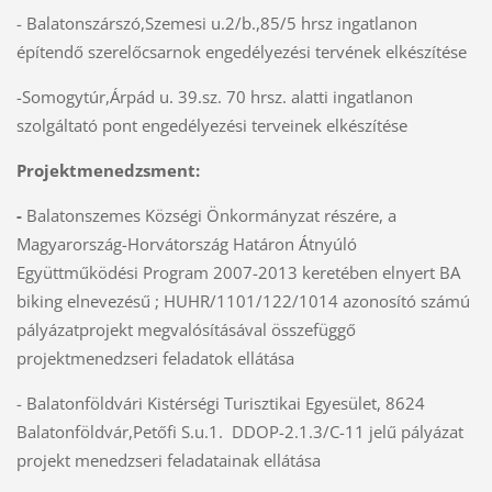
- Balatonszárszó,Szemesi u.2/b.,85/5 hrsz ingatlanon
építendő szerelőcsarnok engedélyezési tervének elkészítése
-Somogytúr,Árpád u. 39.sz. 70 hrsz. alatti ingatlanon
szolgáltató pont engedélyezési terveinek elkészítése
Projektmenedzsment:
-
Balatonszemes Községi Önkormányzat részére, a
Magyarország-Horvátország Határon Átnyúló
Együttműködési Program 2007-2013 keretében elnyert BA
biking elnevezésű ; HUHR/1101/122/1014 azonosító számú
pályázatprojekt megvalósításával összefüggő
projektmenedzseri feladatok ellátása
- Balatonföldvári Kistérségi Turisztikai Egyesület, 8624
Balatonföldvár,Petőfi S.u.1. DDOP-2.1.3/C-11 jelű pályázat
projekt menedzseri feladatainak ellátása