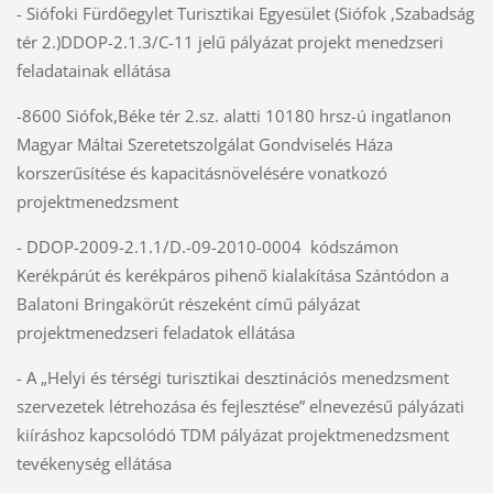
- Siófoki Fürdőegylet Turisztikai Egyesület (Siófok ,Szabadság
tér 2.)DDOP-2.1.3/C-11 jelű pályázat projekt menedzseri
feladatainak ellátása
-8600 Siófok,Béke tér 2.sz. alatti 10180 hrsz-ú ingatlanon
Magyar Máltai Szeretetszolgálat Gondviselés Háza
korszerűsítése és kapacitásnövelésére vonatkozó
projektmenedzsment
- DDOP-2009-2.1.1/D.-09-2010-0004 kódszámon
Kerékpárút és kerékpáros pihenő kialakítása Szántódon a
Balatoni Bringakörút részeként című pályázat
projektmenedzseri feladatok ellátása
- A „Helyi és térségi turisztikai desztinációs menedzsment
szervezetek létrehozása és fejlesztése” elnevezésű pályázati
kiíráshoz kapcsolódó TDM pályázat projektmenedzsment
tevékenység ellátása