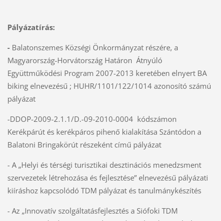
Pályázatírás:
-
Balatonszemes Községi Önkormányzat részére, a
Magyarország-Horvátország Határon Átnyúló
Együttműködési Program 2007-2013 keretében elnyert BA
biking elnevezésű ; HUHR/1101/122/1014 azonosító számú
pályázat
-DDOP-2009-2.1.1/D.-09-2010-0004 kódszámon
Kerékpárút és kerékpáros pihenő kialakítása Szántódon a
Balatoni Bringakörút részeként című pályázat
- A „Helyi és térségi turisztikai desztinációs menedzsment
szervezetek létrehozása és fejlesztése” elnevezésű pályázati
kiíráshoz kapcsolódó TDM pályázat és tanulmánykészítés
- Az „Innovatív szolgáltatásfejlesztés a Siófoki TDM