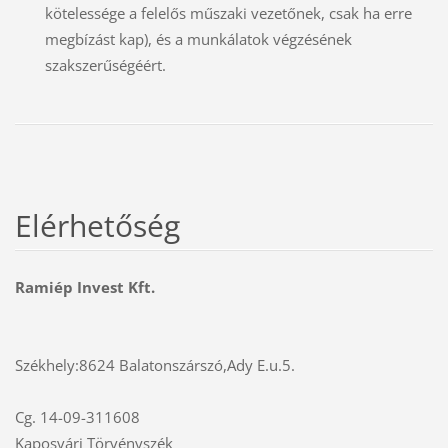
kötelessége a felelős műszaki vezetőnek, csak ha erre
megbízást kap), és a munkálatok végzésének
szakszerűségéért.
Elérhetőség
Ramiép Invest Kft.
Székhely:8624 Balatonszárszó,Ady E.u.5.
Cg. 14-09-311608
Kaposvári Törvényszék