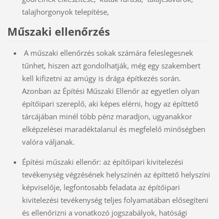
talajhorgonyok telepítése,
Műszaki ellenőrzés
A műszaki ellenőrzés sokak számára feleslegesnek
tűnhet, hiszen azt gondolhatják, még egy szakembert
kell kifizetni az amúgy is drága építkezés során.
Azonban az Építési Műszaki Ellenőr az egyetlen olyan
építőipari szereplő, aki képes elérni, hogy az építtető
tárcájában minél több pénz maradjon, ugyanakkor
elképzelései maradéktalanul és megfelelő minőségben
valóra váljanak.
Építési műszaki ellenőr: az építőipari kivitelezési
tevékenység végzésének helyszínén az építtető helyszíni
képviselője, legfontosabb feladata az építőipari
kivitelezési tevékenység teljes folyamatában elősegíteni
és ellenőrizni a vonatkozó jogszabályok, hatósági