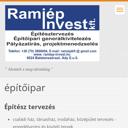
" Álomtól a megvalósulásig "
építőipar
Építész tervezés
családi ház, társasház, irodaház, középület tervezés -
engedélyezési és kiviteli tervek