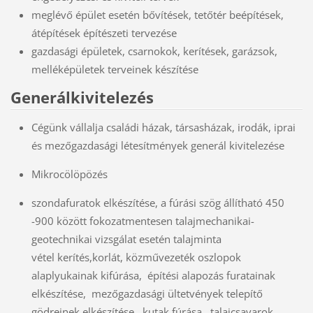
meglévő épület esetén bővítések, tetőtér beépítések,
átépítések építészeti tervezése
gazdasági épületek, csarnokok, kerítések, garázsok,
melléképületek terveinek készítése
Generálkivitelezés
Cégünk vállalja családi házak, társasházak, irodák, iprai
és mezőgazdasági létesítmények generál kivitelezése
Mikrocölöpözés
szondafuratok elkészítése, a fúrási szög állítható 450
-900 között fokozatmentesen talajmechanikai-
geotechnikai vizsgálat esetén talajminta
vétel kerítés,korlát, közművezeték oszlopok
alaplyukainak kifúrása, építési alapozás furatainak
elkészítése, mezőgazdasági ültetvények telepítő
gödreinek elkészítése, kutak fúrása, talajcsavarok,